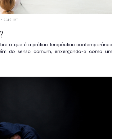
-
2:46 pm
?
re o que é a prática terapêutica contemporânea
além do senso comum, enxergando-a como um