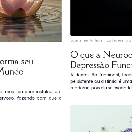
-
saudementalhoje
22 fevereiro 
O que a Neuroci
orma seu
Depressão Funcio
 Mundo
A depressão funcional, tec
persistente ou distimia, é u
moderna, pois ela se esconde
is, mas também instalou um
nervoso, fazendo com que a