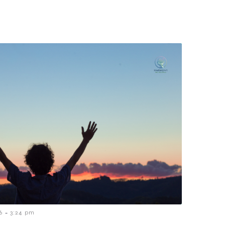
-
6
3:24 pm