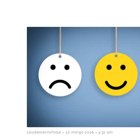
-
-
saudementalhoje
22 março 2026
3:32 pm