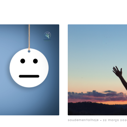
-
saudementalhoje
22 março 202