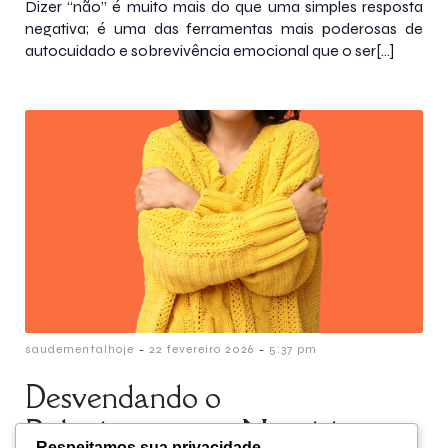
Dizer “não” é muito mais do que uma simples resposta
negativa; é uma das ferramentas mais poderosas de
autocuidado e sobrevivência emocional que o ser[…]
-
-
saudementalhoje
22 fevereiro 2026
5:37 pm
Desvendando o
Relacionamento Narcisista e
Respeitamos sua privacidade