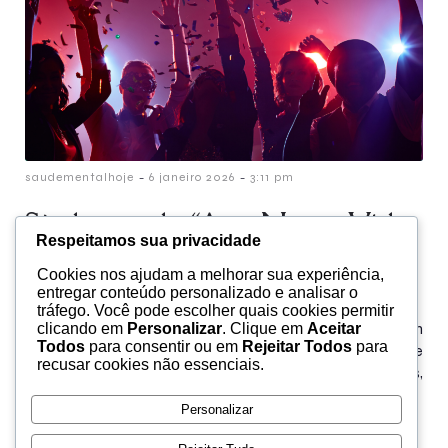
-
-
saudementalhoje
6 janeiro 2026
3:11 pm
Síndrome do “Ano Novo, Vida
Respeitamos sua privacidade
Nova”: O perigo das metas
Cookies nos ajudam a melhorar sua experiência,
irreais
entregar conteúdo personalizado e analisar o
tráfego. Você pode escolher quais cookies permitir
Janeiro chega com um clima de reinício que mexe com
clicando em
Personalizar
. Clique em
Aceitar
Todos
para consentir ou em
Rejeitar Todos
para
a nossa cabeça: calendário novo, “energia de
recusar cookies não essenciais.
recomeço”, redes sociais cheias de resultados,
promessas e[…]
Personalizar