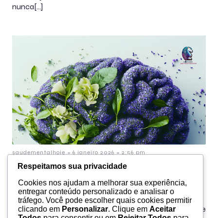
nunca[…]
-
-
saudementalhoje
6 janeiro 2026
2:56 pm
Respeitamos sua privacidade
Janeiro Branco e o poder de
Cookies nos ajudam a melhorar sua experiência,
recomeçar
entregar conteúdo personalizado e analisar o
tráfego. Você pode escolher quais cookies permitir
O mês de janeiro traz uma sensação coletiva de
clicando em
Personalizar
. Clique em
Aceitar
Todos
para consentir ou em
Rejeitar Todos
para