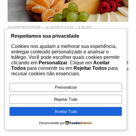
-
-
saudementalhoje
14 janeiro 2026
3:33 pm
Respeitamos sua privacidade
Alimentos que Ajudam na
Cookies nos ajudam a melhorar sua experiência,
Ansiedade
entregar conteúdo personalizado e analisar o
tráfego. Você pode escolher quais cookies permitir
Ansiedade e comida: por que o que você come pode
clicando em
Personalizar
. Clique em
Aceitar
Todos
para consentir ou em
Rejeitar Todos
para
“acelerar” ou “acalmar” Ansiedade não é só uma
recusar cookies não essenciais.
emoção; é uma resposta do corpo inteiro.[…]
Personalizar
Rejeitar Tudo
© 2026 Saúde Mental Hoje. Created with
using
Aceitar Tudo
WordPress and
Kubio
Desenvolvido por